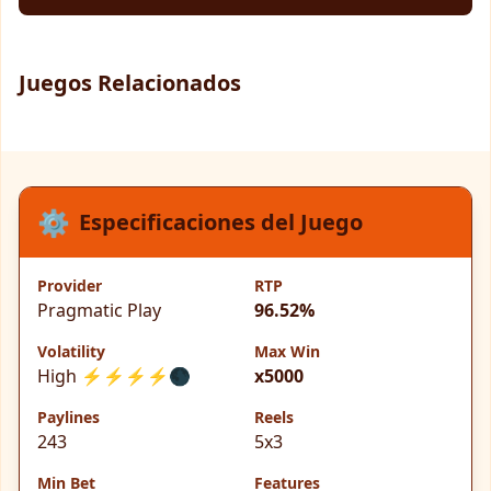
Juegos Relacionados
⚙️
Especificaciones del Juego
Provider
RTP
Pragmatic Play
96.52%
Volatility
Max Win
High ⚡⚡⚡⚡🌑
x5000
Paylines
Reels
243
5x3
Min Bet
Features