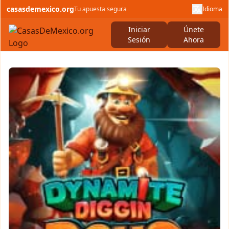
casasdemexico.org
Tu apuesta segura
Idioma
Iniciar
Únete
Sesión
Ahora